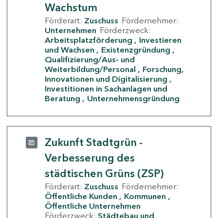
Wachstum
Förderart:
Zuschuss
Fördernehmer:
Unternehmen
Förderzweck:
Arbeitsplatzförderung
Investieren
und Wachsen
Existenzgründung
Qualifizierung/Aus- und
Weiterbildung/Personal
Forschung,
Innovationen und Digitalisierung
Investitionen in Sachanlagen und
Beratung
Unternehmensgründung
Zukunft Stadtgrün -
Verbesserung des
städtischen Grüns (ZSP)
Förderart:
Zuschuss
Fördernehmer:
Öffentliche Kunden
Kommunen
Öffentliche Unternehmen
Förderzweck:
Städtebau und