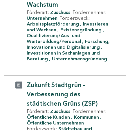
Wachstum
Förderart:
Zuschuss
Fördernehmer:
Unternehmen
Förderzweck:
Arbeitsplatzförderung
Investieren
und Wachsen
Existenzgründung
Qualifizierung/Aus- und
Weiterbildung/Personal
Forschung,
Innovationen und Digitalisierung
Investitionen in Sachanlagen und
Beratung
Unternehmensgründung
Zukunft Stadtgrün -
Verbesserung des
städtischen Grüns (ZSP)
Förderart:
Zuschuss
Fördernehmer:
Öffentliche Kunden
Kommunen
Öffentliche Unternehmen
Förderzweck:
Städtebau und