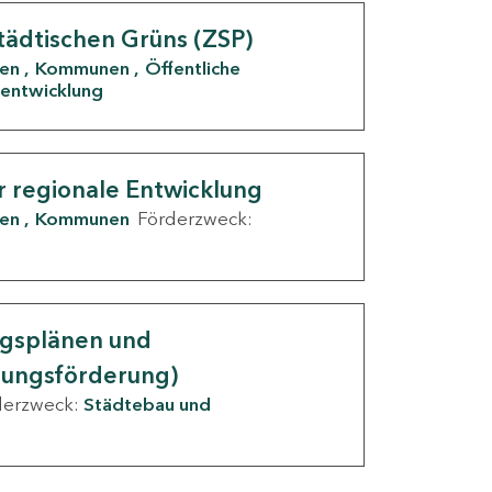
tädtischen Grüns (ZSP)
den
Kommunen
Öffentliche
entwicklung
r regionale Entwicklung
den
Kommunen
Förderzweck:
ngsplänen und
nungsförderung)
derzweck:
Städtebau und