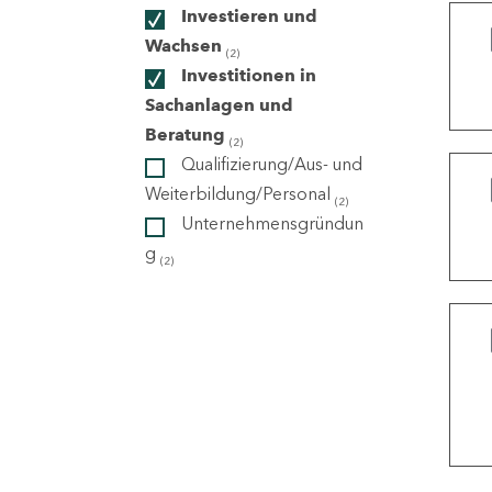
Investieren und
Wachsen
(2)
ndorte
Investitionen in
Sachanlagen und
Beratung
(2)
Qualifizierung/Aus- und
Weiterbildung/Personal
(2)
Unternehmensgründun
g
(2)