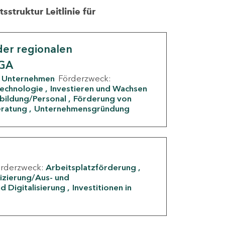
struktur Leitlinie für
er regionalen
IGA
Unternehmen
Förderzweck:
Technologie
Investieren und Wachsen
rbildung/Personal
Förderung von
eratung
Unternehmensgründung
örderzweck:
Arbeitsplatzförderung
fizierung/Aus- und
d Digitalisierung
Investitionen in
g