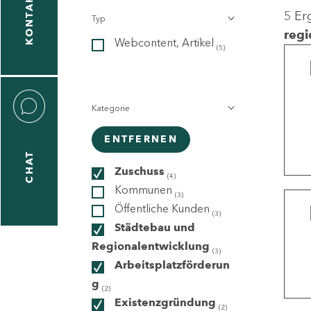
KONTAKT
5 Er
Typ
gen
regi
Webcontent, Artikel
n
(5)
Kategorie
ENTFERNEN
CHAT
icecenter
Zuschuss
(4)
Kommunen
(3)
Öffentliche Kunden
(3)
taktformular
Städtebau und
Regionalentwicklung
(3)
Arbeitsplatzförderun
g
erportal
(2)
Existenzgründung
(2)