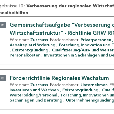
gebnisse für
Verbesserung der regionalen Wirtschafts
onalbeihilfen
Gemeinschaftsaufgabe "Verbesserung d
Wirtschaftsstruktur" - Richtlinie GRW R
Förderart:
Zuschuss
Fördernehmer:
Privatpersonen
Arbeitsplatzförderung
Forschung, Innovation und 
Existenzgründung
Qualifizierung/Aus- und Weite
Personalkosten
Investitionen in Sachanlagen und B
Förderrichtlinie Regionales Wachstum
Förderart:
Zuschuss
Fördernehmer:
Unternehmen
F
Investieren und Wachsen
Existenzgründung
Quali
Weiterbildung/Personal
Forschung, Innovationen un
Sachanlagen und Beratung
Unternehmensgründun