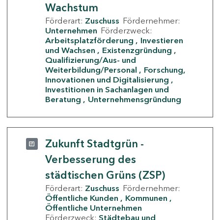
Wachstum
Förderart:
Zuschuss
Fördernehmer:
Unternehmen
Förderzweck:
Arbeitsplatzförderung
Investieren
und Wachsen
Existenzgründung
Qualifizierung/Aus- und
Weiterbildung/Personal
Forschung,
Innovationen und Digitalisierung
Investitionen in Sachanlagen und
Beratung
Unternehmensgründung
Zukunft Stadtgrün -
Verbesserung des
städtischen Grüns (ZSP)
Förderart:
Zuschuss
Fördernehmer:
Öffentliche Kunden
Kommunen
Öffentliche Unternehmen
Förderzweck:
Städtebau und