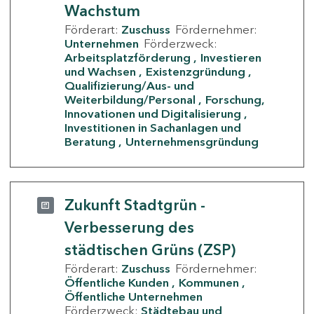
Wachstum
Förderart:
Zuschuss
Fördernehmer:
Unternehmen
Förderzweck:
Arbeitsplatzförderung
Investieren
und Wachsen
Existenzgründung
Qualifizierung/Aus- und
Weiterbildung/Personal
Forschung,
Innovationen und Digitalisierung
Investitionen in Sachanlagen und
Beratung
Unternehmensgründung
Zukunft Stadtgrün -
Verbesserung des
städtischen Grüns (ZSP)
Förderart:
Zuschuss
Fördernehmer:
Öffentliche Kunden
Kommunen
Öffentliche Unternehmen
Förderzweck:
Städtebau und