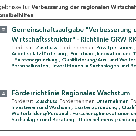
gebnisse für
Verbesserung der regionalen Wirtschafts
onalbeihilfen
Gemeinschaftsaufgabe "Verbesserung d
Wirtschaftsstruktur" - Richtlinie GRW R
Förderart:
Zuschuss
Fördernehmer:
Privatpersonen
Arbeitsplatzförderung
Forschung, Innovation und 
Existenzgründung
Qualifizierung/Aus- und Weite
Personalkosten
Investitionen in Sachanlagen und B
Förderrichtlinie Regionales Wachstum
Förderart:
Zuschuss
Fördernehmer:
Unternehmen
F
Investieren und Wachsen
Existenzgründung
Quali
Weiterbildung/Personal
Forschung, Innovationen un
Sachanlagen und Beratung
Unternehmensgründun