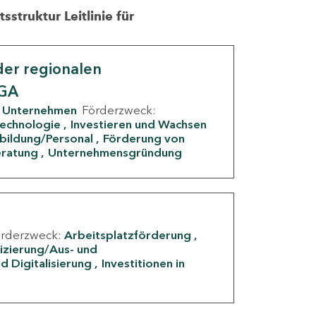
struktur Leitlinie für
er regionalen
IGA
Unternehmen
Förderzweck:
Technologie
Investieren und Wachsen
rbildung/Personal
Förderung von
eratung
Unternehmensgründung
örderzweck:
Arbeitsplatzförderung
fizierung/Aus- und
d Digitalisierung
Investitionen in
g