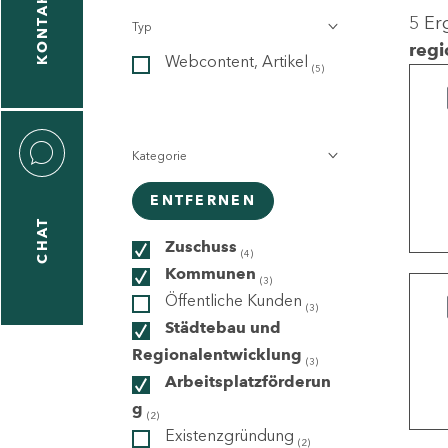
KONTAKT
5 Er
Typ
gen
regi
Webcontent, Artikel
n
(5)
Kategorie
ENTFERNEN
CHAT
icecenter
Zuschuss
(4)
Kommunen
(3)
Öffentliche Kunden
(3)
taktformular
Städtebau und
Regionalentwicklung
(3)
Arbeitsplatzförderun
g
erportal
(2)
Existenzgründung
(2)