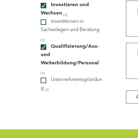
Investieren und
Wachsen
(2)
ndorte
Investitionen in
Sachanlagen und Beratung
(2)
Qualifizierung/Aus-
und
Weiterbildung/Personal
(2)
Unternehmensgründun
g
(2)