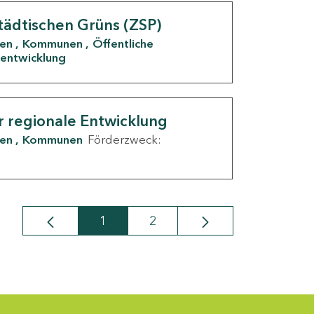
tädtischen Grüns (ZSP)
den
Kommunen
Öffentliche
entwicklung
r regionale Entwicklung
den
Kommunen
Förderzweck:
1
2
Seite
Seite