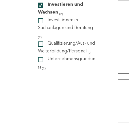
Investieren und
Wachsen
(2)
ndorte
Investitionen in
Sachanlagen und Beratung
(2)
Qualifizierung/Aus- und
Weiterbildung/Personal
(2)
Unternehmensgründun
g
(2)