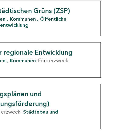
tädtischen Grüns (ZSP)
den
Kommunen
Öffentliche
entwicklung
r regionale Entwicklung
den
Kommunen
Förderzweck:
ngsplänen und
nungsförderung)
derzweck:
Städtebau und