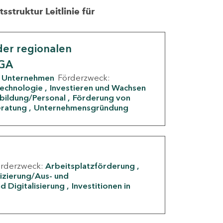
struktur Leitlinie für
er regionalen
IGA
Unternehmen
Förderzweck:
Technologie
Investieren und Wachsen
rbildung/Personal
Förderung von
eratung
Unternehmensgründung
örderzweck:
Arbeitsplatzförderung
fizierung/Aus- und
d Digitalisierung
Investitionen in
g