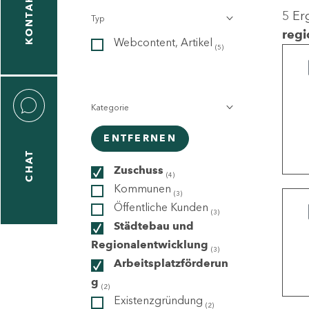
KONTAKT
5 Er
Typ
gen
regi
Webcontent, Artikel
n
(5)
Kategorie
ENTFERNEN
CHAT
icecenter
Zuschuss
(4)
Kommunen
(3)
Öffentliche Kunden
(3)
taktformular
Städtebau und
Regionalentwicklung
(3)
Arbeitsplatzförderun
g
erportal
(2)
Existenzgründung
(2)