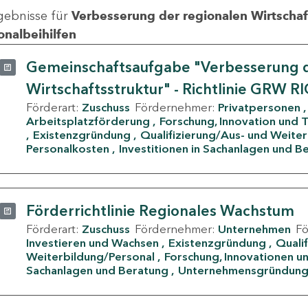
gebnisse für
Verbesserung der regionalen Wirtschafts
onalbeihilfen
Gemeinschaftsaufgabe "Verbesserung d
Wirtschaftsstruktur" - Richtlinie GRW R
Förderart:
Zuschuss
Fördernehmer:
Privatpersonen
Arbeitsplatzförderung
Forschung, Innovation und 
Existenzgründung
Qualifizierung/Aus- und Weite
Personalkosten
Investitionen in Sachanlagen und B
Förderrichtlinie Regionales Wachstum
Förderart:
Zuschuss
Fördernehmer:
Unternehmen
F
Investieren und Wachsen
Existenzgründung
Quali
Weiterbildung/Personal
Forschung, Innovationen un
Sachanlagen und Beratung
Unternehmensgründun