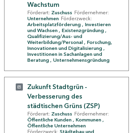
Wachstum
Förderart:
Zuschuss
Fördernehmer:
Unternehmen
Förderzweck:
Arbeitsplatzförderung
Investieren
und Wachsen
Existenzgründung
Qualifizierung/Aus- und
Weiterbildung/Personal
Forschung,
Innovationen und Digitalisierung
Investitionen in Sachanlagen und
Beratung
Unternehmensgründung
Zukunft Stadtgrün -
Verbesserung des
städtischen Grüns (ZSP)
Förderart:
Zuschuss
Fördernehmer:
Öffentliche Kunden
Kommunen
Öffentliche Unternehmen
Förderzweck:
Städtebau und