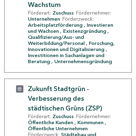
Wachstum
Förderart:
Zuschuss
Fördernehmer:
Unternehmen
Förderzweck:
Arbeitsplatzförderung
Investieren
und Wachsen
Existenzgründung
Qualifizierung/Aus- und
Weiterbildung/Personal
Forschung,
Innovationen und Digitalisierung
Investitionen in Sachanlagen und
Beratung
Unternehmensgründung
Zukunft Stadtgrün -
Verbesserung des
städtischen Grüns (ZSP)
Förderart:
Zuschuss
Fördernehmer:
Öffentliche Kunden
Kommunen
Öffentliche Unternehmen
Förderzweck:
Städtebau und