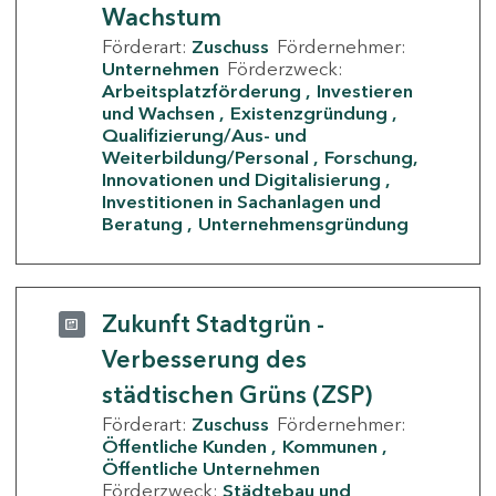
Wachstum
Förderart:
Zuschuss
Fördernehmer:
Unternehmen
Förderzweck:
Arbeitsplatzförderung
Investieren
und Wachsen
Existenzgründung
Qualifizierung/Aus- und
Weiterbildung/Personal
Forschung,
Innovationen und Digitalisierung
Investitionen in Sachanlagen und
Beratung
Unternehmensgründung
Zukunft Stadtgrün -
Verbesserung des
städtischen Grüns (ZSP)
Förderart:
Zuschuss
Fördernehmer:
Öffentliche Kunden
Kommunen
Öffentliche Unternehmen
Förderzweck:
Städtebau und