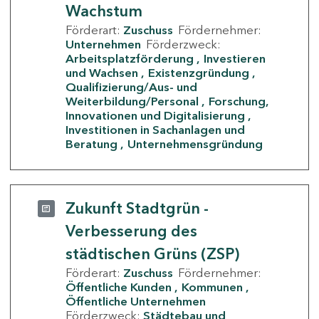
Wachstum
Förderart:
Zuschuss
Fördernehmer:
Unternehmen
Förderzweck:
Arbeitsplatzförderung
Investieren
und Wachsen
Existenzgründung
Qualifizierung/Aus- und
Weiterbildung/Personal
Forschung,
Innovationen und Digitalisierung
Investitionen in Sachanlagen und
Beratung
Unternehmensgründung
Zukunft Stadtgrün -
Verbesserung des
städtischen Grüns (ZSP)
Förderart:
Zuschuss
Fördernehmer:
Öffentliche Kunden
Kommunen
Öffentliche Unternehmen
Förderzweck:
Städtebau und