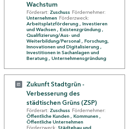
Wachstum
Förderart:
Zuschuss
Fördernehmer:
Unternehmen
Förderzweck:
Arbeitsplatzförderung
Investieren
und Wachsen
Existenzgründung
Qualifizierung/Aus- und
Weiterbildung/Personal
Forschung,
Innovationen und Digitalisierung
Investitionen in Sachanlagen und
Beratung
Unternehmensgründung
Zukunft Stadtgrün -
Verbesserung des
städtischen Grüns (ZSP)
Förderart:
Zuschuss
Fördernehmer:
Öffentliche Kunden
Kommunen
Öffentliche Unternehmen
Förderzweck:
Städtebau und