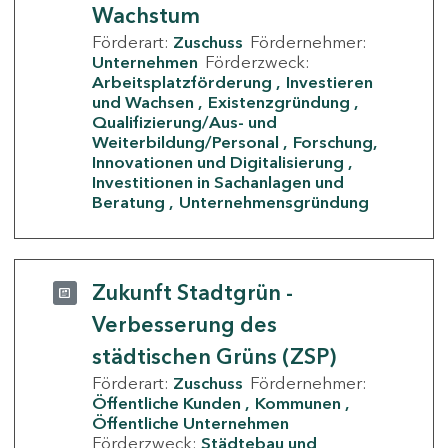
Wachstum
Förderart:
Zuschuss
Fördernehmer:
Unternehmen
Förderzweck:
Arbeitsplatzförderung
Investieren
und Wachsen
Existenzgründung
Qualifizierung/Aus- und
Weiterbildung/Personal
Forschung,
Innovationen und Digitalisierung
Investitionen in Sachanlagen und
Beratung
Unternehmensgründung
Zukunft Stadtgrün -
Verbesserung des
städtischen Grüns (ZSP)
Förderart:
Zuschuss
Fördernehmer:
Öffentliche Kunden
Kommunen
Öffentliche Unternehmen
Förderzweck:
Städtebau und