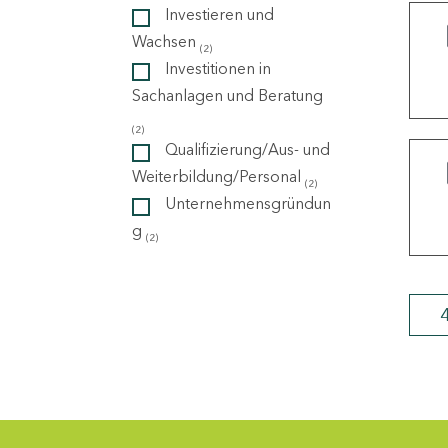
Investieren und
Wachsen
(2)
ndorte
Investitionen in
Sachanlagen und Beratung
(2)
Qualifizierung/Aus- und
Weiterbildung/Personal
(2)
Unternehmensgründun
g
(2)