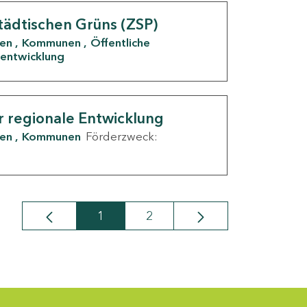
tädtischen Grüns (ZSP)
den
Kommunen
Öffentliche
entwicklung
r regionale Entwicklung
den
Kommunen
Förderzweck:
1
2
Seite
Seite