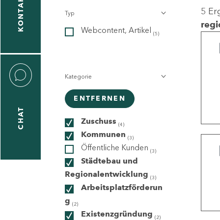
KONTAKT
5 Er
Typ
gen
regi
Webcontent, Artikel
n
(5)
Kategorie
ENTFERNEN
CHAT
icecenter
Zuschuss
(4)
Kommunen
(3)
Öffentliche Kunden
(3)
taktformular
Städtebau und
Regionalentwicklung
(3)
Arbeitsplatzförderun
g
erportal
(2)
Existenzgründung
(2)