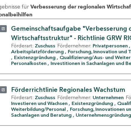
gebnisse für
Verbesserung der regionalen Wirtschafts
onalbeihilfen
Gemeinschaftsaufgabe "Verbesserung d
Wirtschaftsstruktur" - Richtlinie GRW R
Förderart:
Zuschuss
Fördernehmer:
Privatpersonen
Arbeitsplatzförderung
Forschung, Innovation und 
Existenzgründung
Qualifizierung/Aus- und Weite
Personalkosten
Investitionen in Sachanlagen und B
Förderrichtlinie Regionales Wachstum
Förderart:
Zuschuss
Fördernehmer:
Unternehmen
F
Investieren und Wachsen
Existenzgründung
Quali
Weiterbildung/Personal
Forschung, Innovationen un
Sachanlagen und Beratung
Unternehmensgründun