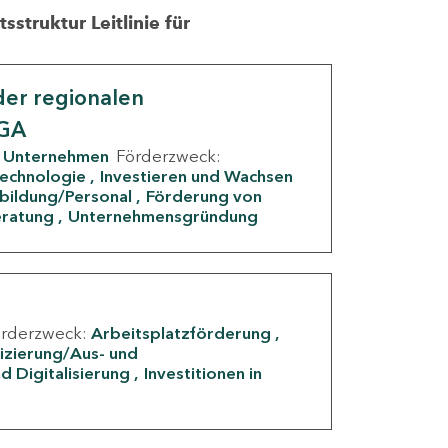
struktur Leitlinie für
er regionalen
IGA
Unternehmen
Förderzweck:
Technologie
Investieren und Wachsen
rbildung/Personal
Förderung von
eratung
Unternehmensgründung
örderzweck:
Arbeitsplatzförderung
fizierung/Aus- und
d Digitalisierung
Investitionen in
g