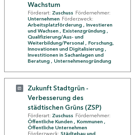
Wachstum
Förderart:
Zuschuss
Fördernehmer:
Unternehmen
Förderzweck:
Arbeitsplatzförderung
Investieren
und Wachsen
Existenzgründung
Qualifizierung/Aus- und
Weiterbildung/Personal
Forschung,
Innovationen und Digitalisierung
Investitionen in Sachanlagen und
Beratung
Unternehmensgründung
Zukunft Stadtgrün -
Verbesserung des
städtischen Grüns (ZSP)
Förderart:
Zuschuss
Fördernehmer:
Öffentliche Kunden
Kommunen
Öffentliche Unternehmen
Förderzweck:
Städtebau und