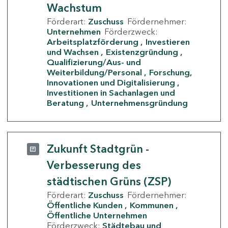
Wachstum
Förderart:
Zuschuss
Fördernehmer:
Unternehmen
Förderzweck:
Arbeitsplatzförderung
Investieren
und Wachsen
Existenzgründung
Qualifizierung/Aus- und
Weiterbildung/Personal
Forschung,
Innovationen und Digitalisierung
Investitionen in Sachanlagen und
Beratung
Unternehmensgründung
Zukunft Stadtgrün -
Verbesserung des
städtischen Grüns (ZSP)
Förderart:
Zuschuss
Fördernehmer:
Öffentliche Kunden
Kommunen
Öffentliche Unternehmen
Förderzweck:
Städtebau und