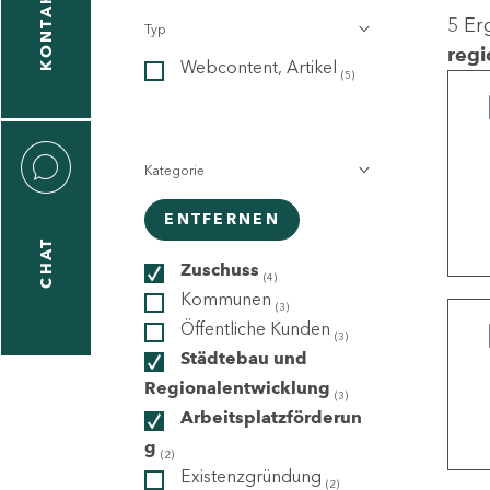
KONTAKT
5 Er
Typ
gen
regi
Webcontent, Artikel
n
(5)
Kategorie
ENTFERNEN
CHAT
icecenter
Zuschuss
(4)
Kommunen
(3)
Öffentliche Kunden
(3)
taktformular
Städtebau und
Regionalentwicklung
(3)
Arbeitsplatzförderun
g
erportal
(2)
Existenzgründung
(2)