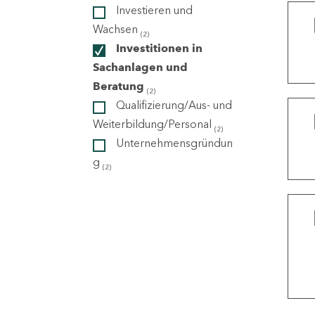
Investieren und
Wachsen
(2)
ndorte
Investitionen in
Sachanlagen und
Beratung
(2)
Qualifizierung/Aus- und
Weiterbildung/Personal
(2)
Unternehmensgründun
g
(2)