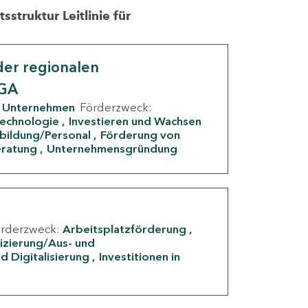
struktur Leitlinie für
er regionalen
IGA
Unternehmen
Förderzweck:
Technologie
Investieren und Wachsen
rbildung/Personal
Förderung von
eratung
Unternehmensgründung
örderzweck:
Arbeitsplatzförderung
fizierung/Aus- und
d Digitalisierung
Investitionen in
g