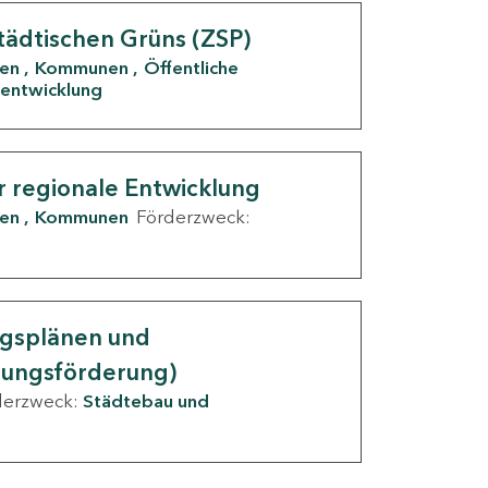
tädtischen Grüns (ZSP)
den
Kommunen
Öffentliche
entwicklung
r regionale Entwicklung
den
Kommunen
Förderzweck:
ngsplänen und
nungsförderung)
derzweck:
Städtebau und