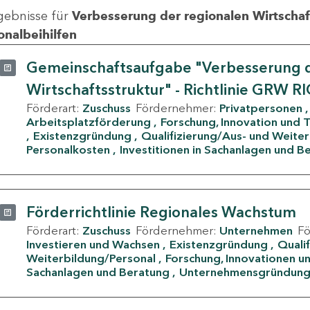
gebnisse für
Verbesserung der regionalen Wirtschafts
onalbeihilfen
Gemeinschaftsaufgabe "Verbesserung d
Wirtschaftsstruktur" - Richtlinie GRW R
Förderart:
Zuschuss
Fördernehmer:
Privatpersonen
Arbeitsplatzförderung
Forschung, Innovation und 
Existenzgründung
Qualifizierung/Aus- und Weite
Personalkosten
Investitionen in Sachanlagen und B
Förderrichtlinie Regionales Wachstum
Förderart:
Zuschuss
Fördernehmer:
Unternehmen
F
Investieren und Wachsen
Existenzgründung
Quali
Weiterbildung/Personal
Forschung, Innovationen un
Sachanlagen und Beratung
Unternehmensgründun