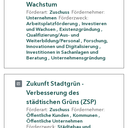
Wachstum
Förderart:
Zuschuss
Fördernehmer:
Unternehmen
Förderzweck:
Arbeitsplatzförderung
Investieren
und Wachsen
Existenzgründung
Qualifizierung/Aus- und
Weiterbildung/Personal
Forschung,
Innovationen und Digitalisierung
Investitionen in Sachanlagen und
Beratung
Unternehmensgründung
Zukunft Stadtgrün -
Verbesserung des
städtischen Grüns (ZSP)
Förderart:
Zuschuss
Fördernehmer:
Öffentliche Kunden
Kommunen
Öffentliche Unternehmen
Förderzweck:
Städtebau und