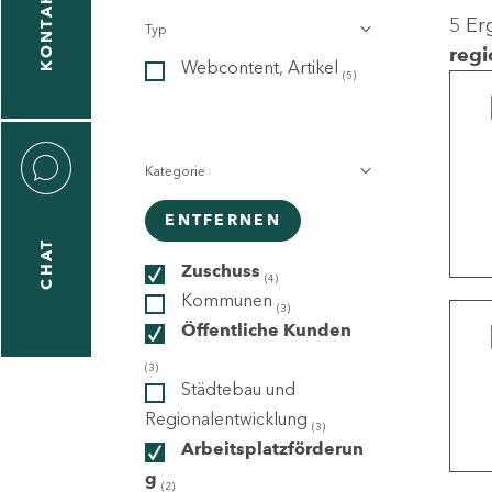
KONTAKT
5 Er
Typ
gen
regi
Webcontent, Artikel
n
(5)
Kategorie
ENTFERNEN
CHAT
icecenter
Zuschuss
(4)
Kommunen
(3)
Öffentliche Kunden
taktformular
(3)
Städtebau und
Regionalentwicklung
(3)
Arbeitsplatzförderun
erportal
g
(2)