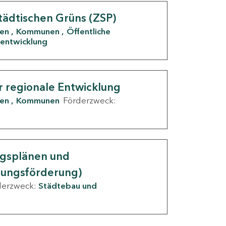
tädtischen Grüns (ZSP)
den
Kommunen
Öffentliche
entwicklung
r regionale Entwicklung
den
Kommunen
Förderzweck:
ngsplänen und
nungsförderung)
derzweck:
Städtebau und