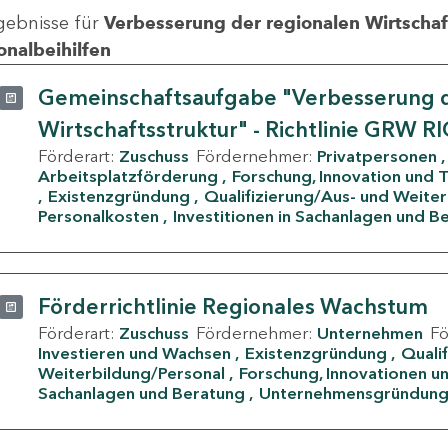
gebnisse für
Verbesserung der regionalen Wirtschafts
onalbeihilfen
Gemeinschaftsaufgabe "Verbesserung d
Wirtschaftsstruktur" - Richtlinie GRW R
Förderart:
Zuschuss
Fördernehmer:
Privatpersonen
Arbeitsplatzförderung
Forschung, Innovation und 
Existenzgründung
Qualifizierung/Aus- und Weite
Personalkosten
Investitionen in Sachanlagen und B
Förderrichtlinie Regionales Wachstum
Förderart:
Zuschuss
Fördernehmer:
Unternehmen
F
Investieren und Wachsen
Existenzgründung
Quali
Weiterbildung/Personal
Forschung, Innovationen un
Sachanlagen und Beratung
Unternehmensgründun