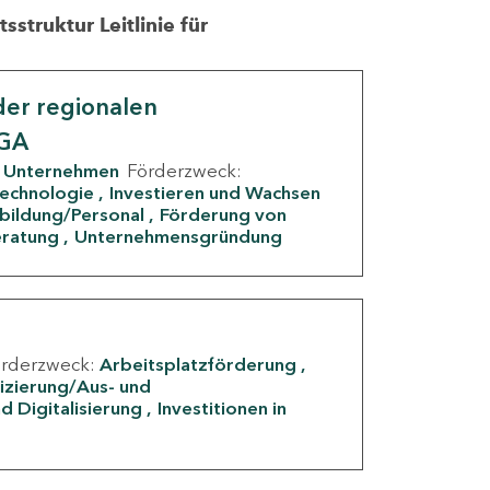
struktur Leitlinie für
er regionalen
IGA
Unternehmen
Förderzweck:
Technologie
Investieren und Wachsen
rbildung/Personal
Förderung von
eratung
Unternehmensgründung
örderzweck:
Arbeitsplatzförderung
fizierung/Aus- und
d Digitalisierung
Investitionen in
g