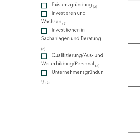
Existenzgründung
(2)
Investieren und
ndorte
Wachsen
(2)
Investitionen in
Sachanlagen und Beratung
(2)
Qualifizierung/Aus- und
Weiterbildung/Personal
(2)
Unternehmensgründun
g
(2)