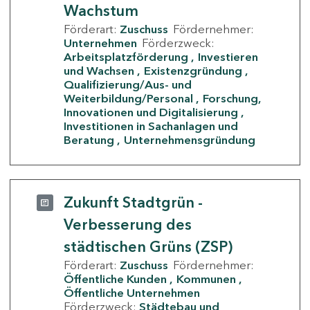
Wachstum
Förderart:
Zuschuss
Fördernehmer:
Unternehmen
Förderzweck:
Arbeitsplatzförderung
Investieren
und Wachsen
Existenzgründung
Qualifizierung/Aus- und
Weiterbildung/Personal
Forschung,
Innovationen und Digitalisierung
Investitionen in Sachanlagen und
Beratung
Unternehmensgründung
Zukunft Stadtgrün -
Verbesserung des
städtischen Grüns (ZSP)
Förderart:
Zuschuss
Fördernehmer:
Öffentliche Kunden
Kommunen
Öffentliche Unternehmen
Förderzweck:
Städtebau und