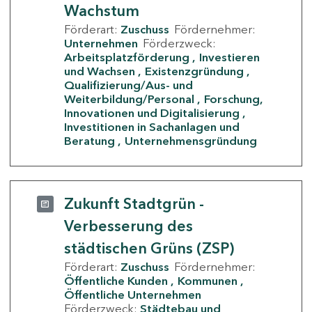
Wachstum
Förderart:
Zuschuss
Fördernehmer:
Unternehmen
Förderzweck:
Arbeitsplatzförderung
Investieren
und Wachsen
Existenzgründung
Qualifizierung/Aus- und
Weiterbildung/Personal
Forschung,
Innovationen und Digitalisierung
Investitionen in Sachanlagen und
Beratung
Unternehmensgründung
Zukunft Stadtgrün -
Verbesserung des
städtischen Grüns (ZSP)
Förderart:
Zuschuss
Fördernehmer:
Öffentliche Kunden
Kommunen
Öffentliche Unternehmen
Förderzweck:
Städtebau und