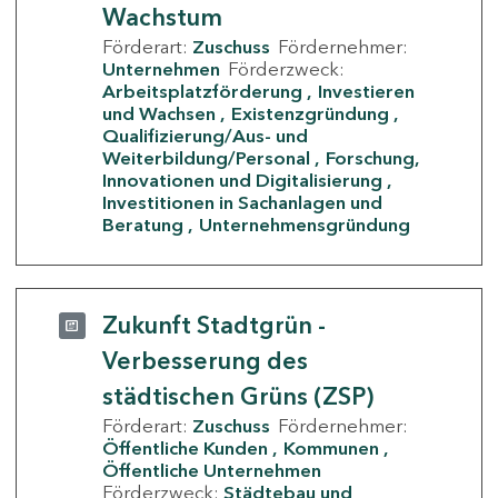
Wachstum
Förderart:
Zuschuss
Fördernehmer:
Unternehmen
Förderzweck:
Arbeitsplatzförderung
Investieren
und Wachsen
Existenzgründung
Qualifizierung/Aus- und
Weiterbildung/Personal
Forschung,
Innovationen und Digitalisierung
Investitionen in Sachanlagen und
Beratung
Unternehmensgründung
Zukunft Stadtgrün -
Verbesserung des
städtischen Grüns (ZSP)
Förderart:
Zuschuss
Fördernehmer:
Öffentliche Kunden
Kommunen
Öffentliche Unternehmen
Förderzweck:
Städtebau und