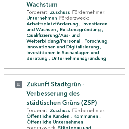
Wachstum
Förderart:
Zuschuss
Fördernehmer:
Unternehmen
Förderzweck:
Arbeitsplatzförderung
Investieren
und Wachsen
Existenzgründung
Qualifizierung/Aus- und
Weiterbildung/Personal
Forschung,
Innovationen und Digitalisierung
Investitionen in Sachanlagen und
Beratung
Unternehmensgründung
Zukunft Stadtgrün -
Verbesserung des
städtischen Grüns (ZSP)
Förderart:
Zuschuss
Fördernehmer:
Öffentliche Kunden
Kommunen
Öffentliche Unternehmen
Förderzweck:
Städtebau und