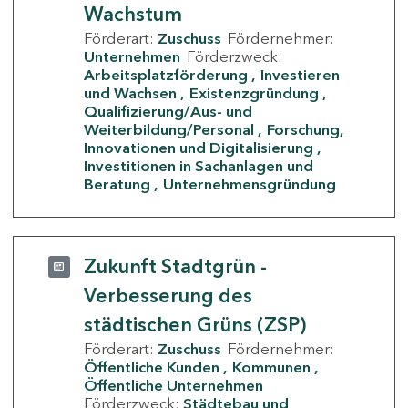
Wachstum
Förderart:
Zuschuss
Fördernehmer:
Unternehmen
Förderzweck:
Arbeitsplatzförderung
Investieren
und Wachsen
Existenzgründung
Qualifizierung/Aus- und
Weiterbildung/Personal
Forschung,
Innovationen und Digitalisierung
Investitionen in Sachanlagen und
Beratung
Unternehmensgründung
Zukunft Stadtgrün -
Verbesserung des
städtischen Grüns (ZSP)
Förderart:
Zuschuss
Fördernehmer:
Öffentliche Kunden
Kommunen
Öffentliche Unternehmen
Förderzweck:
Städtebau und