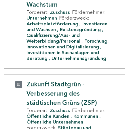
Wachstum
Förderart:
Zuschuss
Fördernehmer:
Unternehmen
Förderzweck:
Arbeitsplatzförderung
Investieren
und Wachsen
Existenzgründung
Qualifizierung/Aus- und
Weiterbildung/Personal
Forschung,
Innovationen und Digitalisierung
Investitionen in Sachanlagen und
Beratung
Unternehmensgründung
Zukunft Stadtgrün -
Verbesserung des
städtischen Grüns (ZSP)
Förderart:
Zuschuss
Fördernehmer:
Öffentliche Kunden
Kommunen
Öffentliche Unternehmen
Förderzweck:
Städtebau und