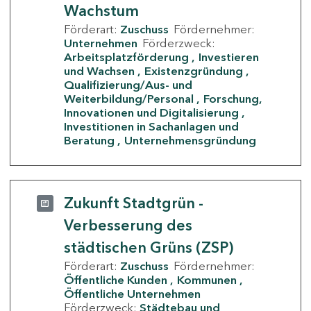
Wachstum
Förderart:
Zuschuss
Fördernehmer:
Unternehmen
Förderzweck:
Arbeitsplatzförderung
Investieren
und Wachsen
Existenzgründung
Qualifizierung/Aus- und
Weiterbildung/Personal
Forschung,
Innovationen und Digitalisierung
Investitionen in Sachanlagen und
Beratung
Unternehmensgründung
Zukunft Stadtgrün -
Verbesserung des
städtischen Grüns (ZSP)
Förderart:
Zuschuss
Fördernehmer:
Öffentliche Kunden
Kommunen
Öffentliche Unternehmen
Förderzweck:
Städtebau und