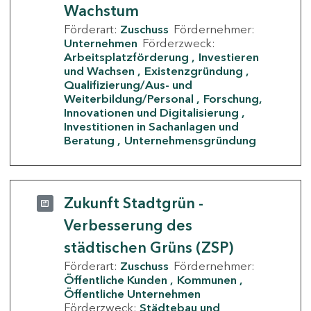
Wachstum
Förderart:
Zuschuss
Fördernehmer:
Unternehmen
Förderzweck:
Arbeitsplatzförderung
Investieren
und Wachsen
Existenzgründung
Qualifizierung/Aus- und
Weiterbildung/Personal
Forschung,
Innovationen und Digitalisierung
Investitionen in Sachanlagen und
Beratung
Unternehmensgründung
Zukunft Stadtgrün -
Verbesserung des
städtischen Grüns (ZSP)
Förderart:
Zuschuss
Fördernehmer:
Öffentliche Kunden
Kommunen
Öffentliche Unternehmen
Förderzweck:
Städtebau und