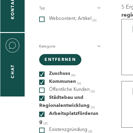
KONTAKT
5 Er
Typ
gen
regi
Webcontent, Artikel
n
(5)
Kategorie
ENTFERNEN
CHAT
icecenter
Zuschuss
(4)
Kommunen
(3)
Öffentliche Kunden
(3)
taktformular
Städtebau und
Regionalentwicklung
(3)
Arbeitsplatzförderun
g
erportal
(2)
Existenzgründung
(2)