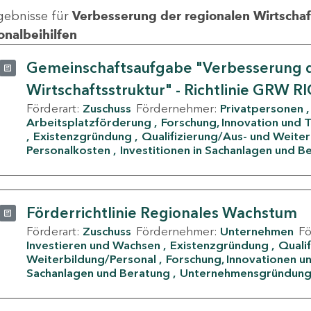
gebnisse für
Verbesserung der regionalen Wirtschafts
onalbeihilfen
Gemeinschaftsaufgabe "Verbesserung d
Wirtschaftsstruktur" - Richtlinie GRW R
Förderart:
Zuschuss
Fördernehmer:
Privatpersonen
Arbeitsplatzförderung
Forschung, Innovation und 
Existenzgründung
Qualifizierung/Aus- und Weite
Personalkosten
Investitionen in Sachanlagen und B
Förderrichtlinie Regionales Wachstum
Förderart:
Zuschuss
Fördernehmer:
Unternehmen
F
Investieren und Wachsen
Existenzgründung
Quali
Weiterbildung/Personal
Forschung, Innovationen un
Sachanlagen und Beratung
Unternehmensgründun