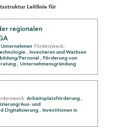
struktur Leitlinie für
er regionalen
IGA
Unternehmen
Förderzweck:
Technologie
Investieren und Wachsen
rbildung/Personal
Förderung von
eratung
Unternehmensgründung
örderzweck:
Arbeitsplatzförderung
fizierung/Aus- und
d Digitalisierung
Investitionen in
g