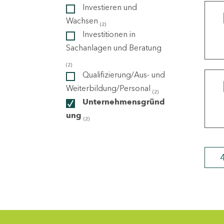
Investieren und
Wachsen
(2)
ndorte
Investitionen in
Sachanlagen und Beratung
(2)
Qualifizierung/Aus- und
Weiterbildung/Personal
(2)
Unternehmensgründ
ung
(2)