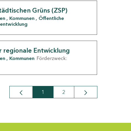
tädtischen Grüns (ZSP)
den
Kommunen
Öffentliche
entwicklung
r regionale Entwicklung
den
Kommunen
Förderzweck:
1
2
Seite
Seite