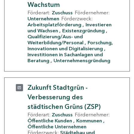
Wachstum
Förderart:
Zuschuss
Fördernehmer:
Unternehmen
Förderzweck:
Arbeitsplatzförderung
Investieren
und Wachsen
Existenzgründung
Qualifizierung/Aus- und
Weiterbildung/Personal
Forschung,
Innovationen und Digitalisierung
Investitionen in Sachanlagen und
Beratung
Unternehmensgründung
Zukunft Stadtgrün -
Verbesserung des
städtischen Grüns (ZSP)
Förderart:
Zuschuss
Fördernehmer:
Öffentliche Kunden
Kommunen
Öffentliche Unternehmen
Förderzweck:
Städtebau und