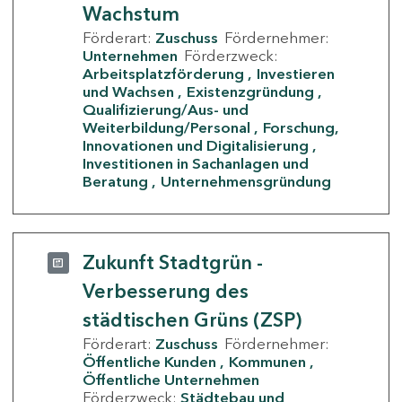
Wachstum
Förderart:
Zuschuss
Fördernehmer:
Unternehmen
Förderzweck:
Arbeitsplatzförderung
Investieren
und Wachsen
Existenzgründung
Qualifizierung/Aus- und
Weiterbildung/Personal
Forschung,
Innovationen und Digitalisierung
Investitionen in Sachanlagen und
Beratung
Unternehmensgründung
Zukunft Stadtgrün -
Verbesserung des
städtischen Grüns (ZSP)
Förderart:
Zuschuss
Fördernehmer:
Öffentliche Kunden
Kommunen
Öffentliche Unternehmen
Förderzweck:
Städtebau und