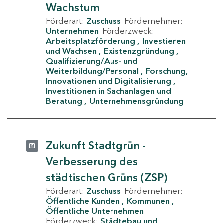
Wachstum
Förderart:
Zuschuss
Fördernehmer:
Unternehmen
Förderzweck:
Arbeitsplatzförderung
Investieren
und Wachsen
Existenzgründung
Qualifizierung/Aus- und
Weiterbildung/Personal
Forschung,
Innovationen und Digitalisierung
Investitionen in Sachanlagen und
Beratung
Unternehmensgründung
Zukunft Stadtgrün -
Verbesserung des
städtischen Grüns (ZSP)
Förderart:
Zuschuss
Fördernehmer:
Öffentliche Kunden
Kommunen
Öffentliche Unternehmen
Förderzweck:
Städtebau und