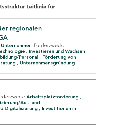
struktur Leitlinie für
er regionalen
IGA
Unternehmen
Förderzweck:
Technologie
Investieren und Wachsen
rbildung/Personal
Förderung von
eratung
Unternehmensgründung
örderzweck:
Arbeitsplatzförderung
fizierung/Aus- und
d Digitalisierung
Investitionen in
g