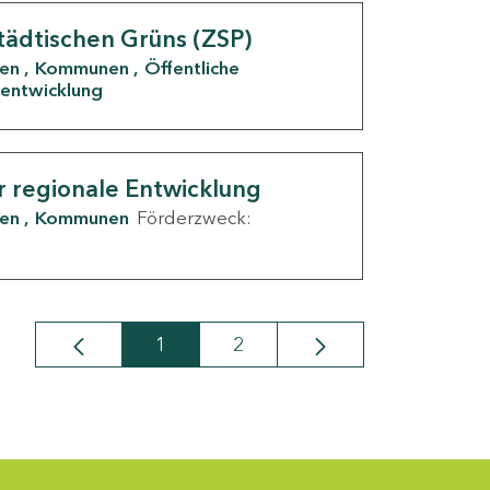
tädtischen Grüns (ZSP)
den
Kommunen
Öffentliche
entwicklung
r regionale Entwicklung
den
Kommunen
Förderzweck:
1
2
Seite
Seite