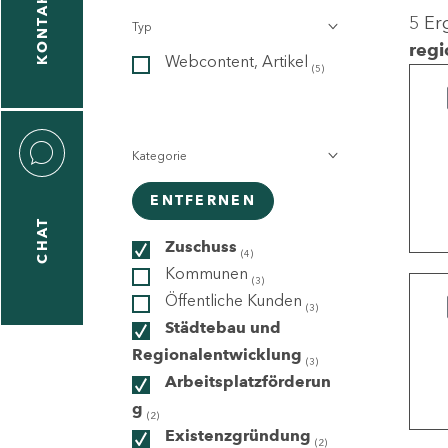
KONTAKT
5 Er
Typ
gen
regi
Webcontent, Artikel
n
(5)
Kategorie
ENTFERNEN
CHAT
icecenter
Zuschuss
(4)
Kommunen
(3)
Öffentliche Kunden
(3)
taktformular
Städtebau und
Regionalentwicklung
(3)
Arbeitsplatzförderun
g
erportal
(2)
Existenzgründung
(2)