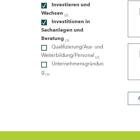
Investieren und
Wachsen
(2)
ndorte
Investitionen in
Sachanlagen und
Beratung
(2)
Qualifizierung/Aus- und
Weiterbildung/Personal
(2)
Unternehmensgründun
g
(2)