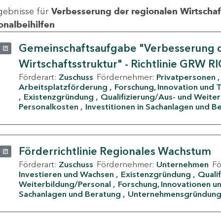
gebnisse für
Verbesserung der regionalen Wirtschafts
onalbeihilfen
Gemeinschaftsaufgabe "Verbesserung d
Wirtschaftsstruktur" - Richtlinie GRW R
Förderart:
Zuschuss
Fördernehmer:
Privatpersonen
Arbeitsplatzförderung
Forschung, Innovation und 
Existenzgründung
Qualifizierung/Aus- und Weite
Personalkosten
Investitionen in Sachanlagen und B
Förderrichtlinie Regionales Wachstum
Förderart:
Zuschuss
Fördernehmer:
Unternehmen
F
Investieren und Wachsen
Existenzgründung
Quali
Weiterbildung/Personal
Forschung, Innovationen un
Sachanlagen und Beratung
Unternehmensgründun