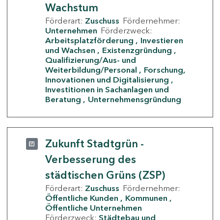
Wachstum
Förderart:
Zuschuss
Fördernehmer:
Unternehmen
Förderzweck:
Arbeitsplatzförderung
Investieren
und Wachsen
Existenzgründung
Qualifizierung/Aus- und
Weiterbildung/Personal
Forschung,
Innovationen und Digitalisierung
Investitionen in Sachanlagen und
Beratung
Unternehmensgründung
Zukunft Stadtgrün -
Verbesserung des
städtischen Grüns (ZSP)
Förderart:
Zuschuss
Fördernehmer:
Öffentliche Kunden
Kommunen
Öffentliche Unternehmen
Förderzweck:
Städtebau und