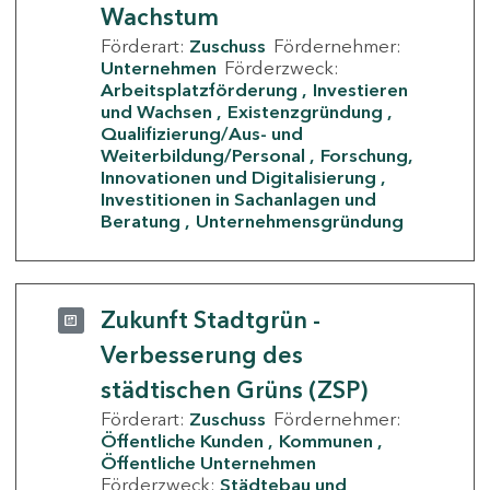
Wachstum
Förderart:
Zuschuss
Fördernehmer:
Unternehmen
Förderzweck:
Arbeitsplatzförderung
Investieren
und Wachsen
Existenzgründung
Qualifizierung/Aus- und
Weiterbildung/Personal
Forschung,
Innovationen und Digitalisierung
Investitionen in Sachanlagen und
Beratung
Unternehmensgründung
Zukunft Stadtgrün -
Verbesserung des
städtischen Grüns (ZSP)
Förderart:
Zuschuss
Fördernehmer:
Öffentliche Kunden
Kommunen
Öffentliche Unternehmen
Förderzweck:
Städtebau und