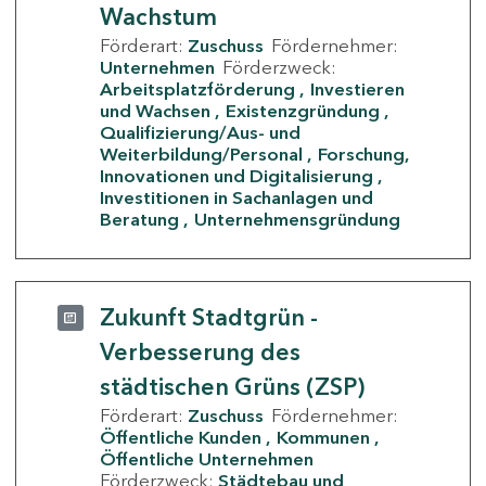
Wachstum
Förderart:
Zuschuss
Fördernehmer:
Unternehmen
Förderzweck:
Arbeitsplatzförderung
Investieren
und Wachsen
Existenzgründung
Qualifizierung/Aus- und
Weiterbildung/Personal
Forschung,
Innovationen und Digitalisierung
Investitionen in Sachanlagen und
Beratung
Unternehmensgründung
Zukunft Stadtgrün -
Verbesserung des
städtischen Grüns (ZSP)
Förderart:
Zuschuss
Fördernehmer:
Öffentliche Kunden
Kommunen
Öffentliche Unternehmen
Förderzweck:
Städtebau und