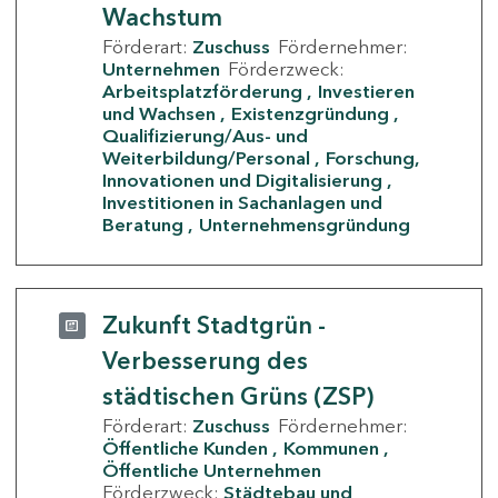
Wachstum
Förderart:
Zuschuss
Fördernehmer:
Unternehmen
Förderzweck:
Arbeitsplatzförderung
Investieren
und Wachsen
Existenzgründung
Qualifizierung/Aus- und
Weiterbildung/Personal
Forschung,
Innovationen und Digitalisierung
Investitionen in Sachanlagen und
Beratung
Unternehmensgründung
Zukunft Stadtgrün -
Verbesserung des
städtischen Grüns (ZSP)
Förderart:
Zuschuss
Fördernehmer:
Öffentliche Kunden
Kommunen
Öffentliche Unternehmen
Förderzweck:
Städtebau und