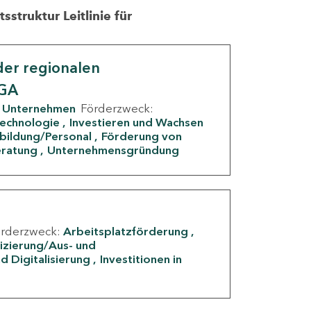
struktur Leitlinie für
er regionalen
IGA
Unternehmen
Förderzweck:
Technologie
Investieren und Wachsen
rbildung/Personal
Förderung von
eratung
Unternehmensgründung
örderzweck:
Arbeitsplatzförderung
fizierung/Aus- und
d Digitalisierung
Investitionen in
g