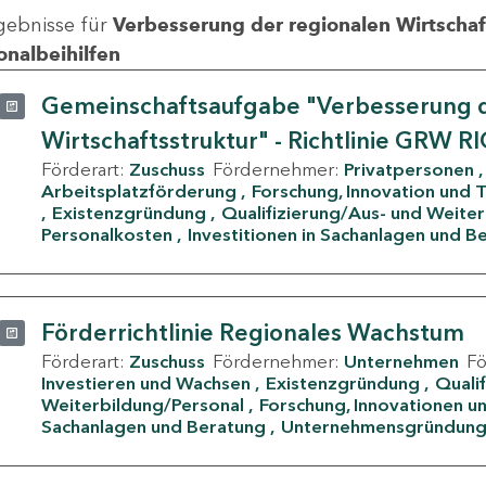
gebnisse für
Verbesserung der regionalen Wirtschafts
onalbeihilfen
Gemeinschaftsaufgabe "Verbesserung d
Wirtschaftsstruktur" - Richtlinie GRW R
Förderart:
Zuschuss
Fördernehmer:
Privatpersonen
Arbeitsplatzförderung
Forschung, Innovation und 
Existenzgründung
Qualifizierung/Aus- und Weite
Personalkosten
Investitionen in Sachanlagen und B
Förderrichtlinie Regionales Wachstum
Förderart:
Zuschuss
Fördernehmer:
Unternehmen
F
Investieren und Wachsen
Existenzgründung
Quali
Weiterbildung/Personal
Forschung, Innovationen un
Sachanlagen und Beratung
Unternehmensgründun