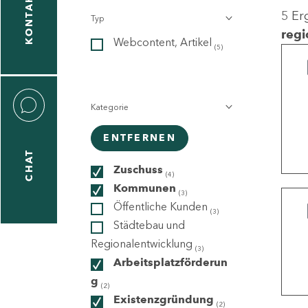
KONTAKT
5 Er
Typ
gen
regi
Webcontent, Artikel
n
(5)
Kategorie
ENTFERNEN
CHAT
icecenter
Zuschuss
(4)
Kommunen
(3)
Öffentliche Kunden
(3)
taktformular
Städtebau und
Regionalentwicklung
(3)
Arbeitsplatzförderun
g
erportal
(2)
Existenzgründung
(2)