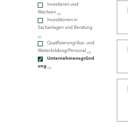
Investieren und
Wachsen
(2)
ndorte
Investitionen in
Sachanlagen und Beratung
(2)
Qualifizierung/Aus- und
Weiterbildung/Personal
(2)
Unternehmensgründ
ung
(2)