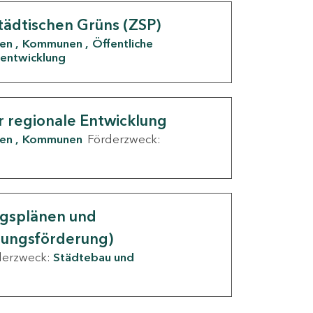
tädtischen Grüns (ZSP)
den
Kommunen
Öffentliche
entwicklung
r regionale Entwicklung
den
Kommunen
Förderzweck:
ngsplänen und
nungsförderung)
derzweck:
Städtebau und