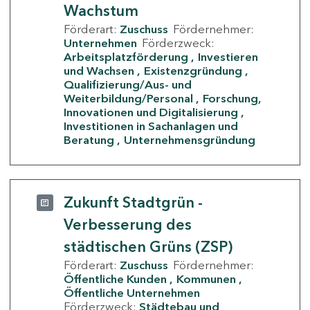
Wachstum
Förderart:
Zuschuss
Fördernehmer:
Unternehmen
Förderzweck:
Arbeitsplatzförderung
Investieren
und Wachsen
Existenzgründung
Qualifizierung/Aus- und
Weiterbildung/Personal
Forschung,
Innovationen und Digitalisierung
Investitionen in Sachanlagen und
Beratung
Unternehmensgründung
Zukunft Stadtgrün -
Verbesserung des
städtischen Grüns (ZSP)
Förderart:
Zuschuss
Fördernehmer:
Öffentliche Kunden
Kommunen
Öffentliche Unternehmen
Förderzweck:
Städtebau und