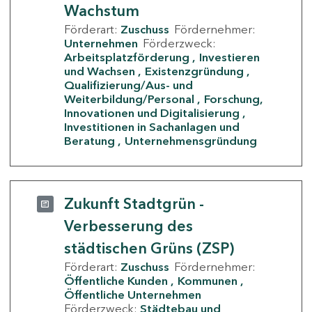
Wachstum
Förderart:
Zuschuss
Fördernehmer:
Unternehmen
Förderzweck:
Arbeitsplatzförderung
Investieren
und Wachsen
Existenzgründung
Qualifizierung/Aus- und
Weiterbildung/Personal
Forschung,
Innovationen und Digitalisierung
Investitionen in Sachanlagen und
Beratung
Unternehmensgründung
Zukunft Stadtgrün -
Verbesserung des
städtischen Grüns (ZSP)
Förderart:
Zuschuss
Fördernehmer:
Öffentliche Kunden
Kommunen
Öffentliche Unternehmen
Förderzweck:
Städtebau und