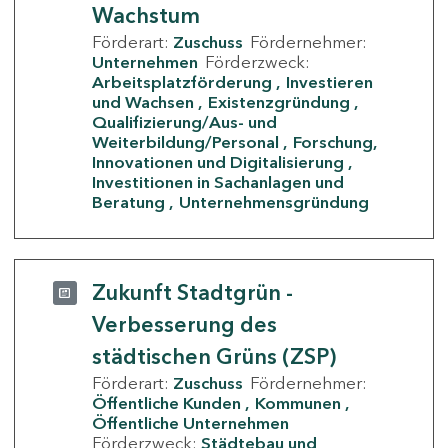
Wachstum
Förderart:
Zuschuss
Fördernehmer:
Unternehmen
Förderzweck:
Arbeitsplatzförderung
Investieren
und Wachsen
Existenzgründung
Qualifizierung/Aus- und
Weiterbildung/Personal
Forschung,
Innovationen und Digitalisierung
Investitionen in Sachanlagen und
Beratung
Unternehmensgründung
Zukunft Stadtgrün -
Verbesserung des
städtischen Grüns (ZSP)
Förderart:
Zuschuss
Fördernehmer:
Öffentliche Kunden
Kommunen
Öffentliche Unternehmen
Förderzweck:
Städtebau und