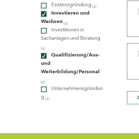
Existenzgründung
(2)
Investieren und
ndorte
Wachsen
(2)
Investitionen in
Sachanlagen und Beratung
(2)
Qualifizierung/Aus-
und
Weiterbildung/Personal
(2)
Unternehmensgründun
g
(2)