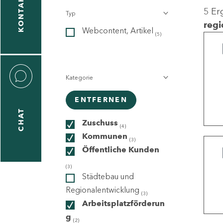
KONTAKT
5 Er
Typ
gen
regi
Webcontent, Artikel
n
(5)
Kategorie
ENTFERNEN
CHAT
icecenter
Zuschuss
(4)
Kommunen
(3)
Öffentliche Kunden
taktformular
(3)
Städtebau und
Regionalentwicklung
(3)
Arbeitsplatzförderun
erportal
g
(2)