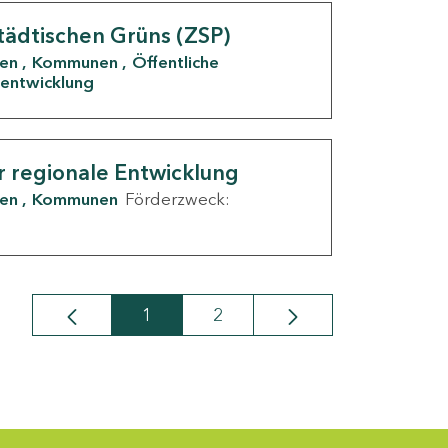
tädtischen Grüns (ZSP)
den
Kommunen
Öffentliche
entwicklung
r regionale Entwicklung
den
Kommunen
Förderzweck:
1
2
Seite
Seite