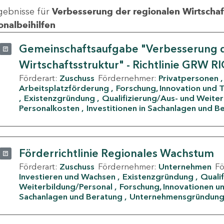
gebnisse für
Verbesserung der regionalen Wirtschafts
onalbeihilfen
Gemeinschaftsaufgabe "Verbesserung d
Wirtschaftsstruktur" - Richtlinie GRW R
Förderart:
Zuschuss
Fördernehmer:
Privatpersonen
Arbeitsplatzförderung
Forschung, Innovation und 
Existenzgründung
Qualifizierung/Aus- und Weite
Personalkosten
Investitionen in Sachanlagen und B
Förderrichtlinie Regionales Wachstum
Förderart:
Zuschuss
Fördernehmer:
Unternehmen
F
Investieren und Wachsen
Existenzgründung
Quali
Weiterbildung/Personal
Forschung, Innovationen un
Sachanlagen und Beratung
Unternehmensgründun