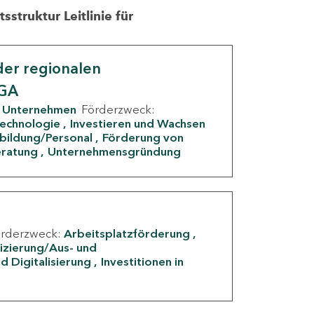
struktur Leitlinie für
er regionalen
IGA
Unternehmen
Förderzweck:
Technologie
Investieren und Wachsen
rbildung/Personal
Förderung von
eratung
Unternehmensgründung
örderzweck:
Arbeitsplatzförderung
fizierung/Aus- und
d Digitalisierung
Investitionen in
g