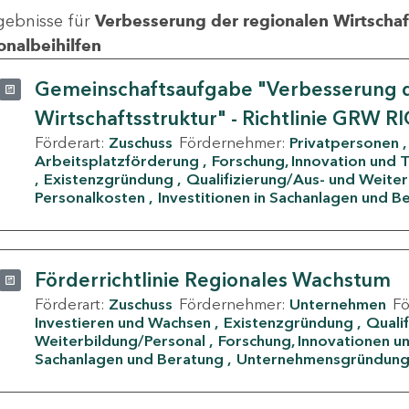
gebnisse für
Verbesserung der regionalen Wirtschafts
onalbeihilfen
Gemeinschaftsaufgabe "Verbesserung d
Wirtschaftsstruktur" - Richtlinie GRW R
Förderart:
Zuschuss
Fördernehmer:
Privatpersonen
Arbeitsplatzförderung
Forschung, Innovation und 
Existenzgründung
Qualifizierung/Aus- und Weite
Personalkosten
Investitionen in Sachanlagen und B
Förderrichtlinie Regionales Wachstum
Förderart:
Zuschuss
Fördernehmer:
Unternehmen
F
Investieren und Wachsen
Existenzgründung
Quali
Weiterbildung/Personal
Forschung, Innovationen un
Sachanlagen und Beratung
Unternehmensgründun