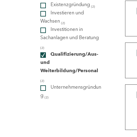
Existenzgründung
(2)
Investieren und
ndorte
Wachsen
(2)
Investitionen in
Sachanlagen und Beratung
(2)
Qualifizierung/Aus-
und
Weiterbildung/Personal
(2)
Unternehmensgründun
g
(2)