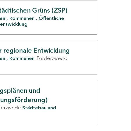
tädtischen Grüns (ZSP)
den
Kommunen
Öffentliche
entwicklung
r regionale Entwicklung
den
Kommunen
Förderzweck:
ngsplänen und
nungsförderung)
derzweck:
Städtebau und