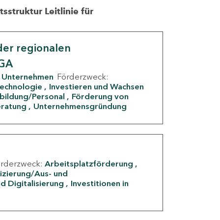
struktur Leitlinie für
er regionalen
IGA
Unternehmen
Förderzweck:
Technologie
Investieren und Wachsen
rbildung/Personal
Förderung von
eratung
Unternehmensgründung
örderzweck:
Arbeitsplatzförderung
fizierung/Aus- und
d Digitalisierung
Investitionen in
g