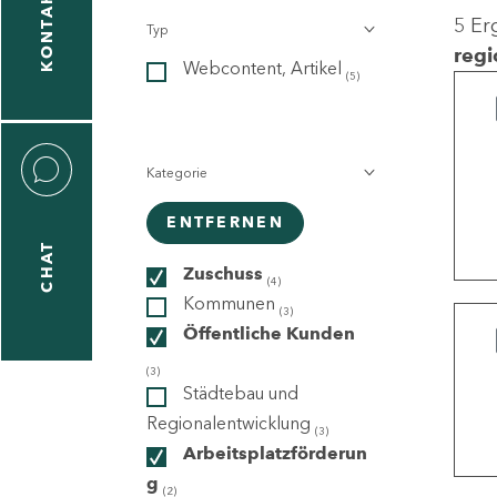
KONTAKT
5 Er
Typ
gen
regi
Webcontent, Artikel
n
(5)
Kategorie
ENTFERNEN
CHAT
icecenter
Zuschuss
(4)
Kommunen
(3)
Öffentliche Kunden
taktformular
(3)
Städtebau und
Regionalentwicklung
(3)
Arbeitsplatzförderun
erportal
g
(2)