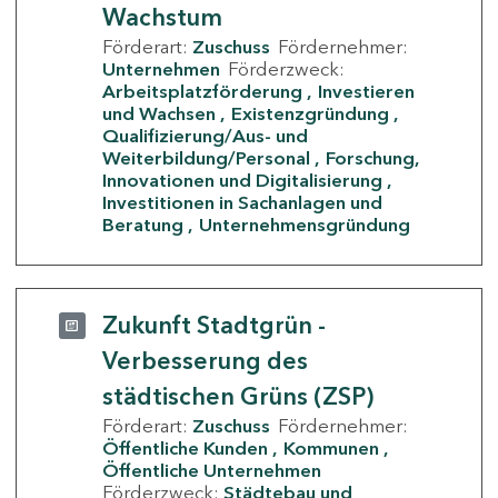
Wachstum
Förderart:
Zuschuss
Fördernehmer:
Unternehmen
Förderzweck:
Arbeitsplatzförderung
Investieren
und Wachsen
Existenzgründung
Qualifizierung/Aus- und
Weiterbildung/Personal
Forschung,
Innovationen und Digitalisierung
Investitionen in Sachanlagen und
Beratung
Unternehmensgründung
Zukunft Stadtgrün -
Verbesserung des
städtischen Grüns (ZSP)
Förderart:
Zuschuss
Fördernehmer:
Öffentliche Kunden
Kommunen
Öffentliche Unternehmen
Förderzweck:
Städtebau und