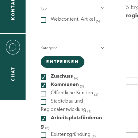
KONTAKT
5 Er
Typ
gen
regi
Webcontent, Artikel
n
(5)
Kategorie
ENTFERNEN
CHAT
icecenter
Zuschuss
(4)
Kommunen
(3)
Öffentliche Kunden
(3)
taktformular
Städtebau und
Regionalentwicklung
(3)
Arbeitsplatzförderun
g
erportal
(2)
Existenzgründung
(2)