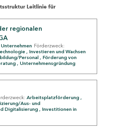
struktur Leitlinie für
er regionalen
IGA
Unternehmen
Förderzweck:
Technologie
Investieren und Wachsen
rbildung/Personal
Förderung von
eratung
Unternehmensgründung
örderzweck:
Arbeitsplatzförderung
fizierung/Aus- und
d Digitalisierung
Investitionen in
g