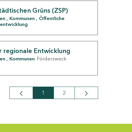
tädtischen Grüns (ZSP)
den
Kommunen
Öffentliche
entwicklung
r regionale Entwicklung
den
Kommunen
Förderzweck:
1
2
Seite
Seite