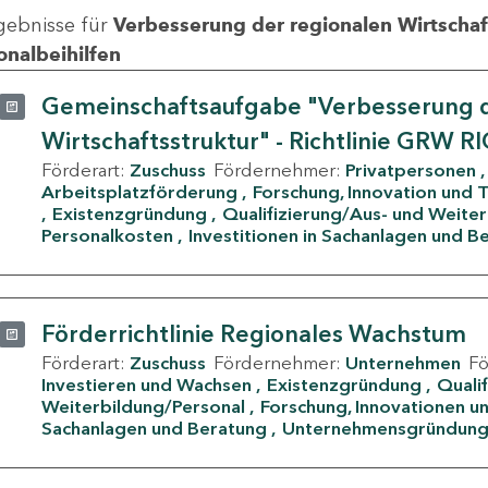
gebnisse für
Verbesserung der regionalen Wirtschafts
onalbeihilfen
Gemeinschaftsaufgabe "Verbesserung d
Wirtschaftsstruktur" - Richtlinie GRW R
Förderart:
Zuschuss
Fördernehmer:
Privatpersonen
Arbeitsplatzförderung
Forschung, Innovation und 
Existenzgründung
Qualifizierung/Aus- und Weite
Personalkosten
Investitionen in Sachanlagen und B
Förderrichtlinie Regionales Wachstum
Förderart:
Zuschuss
Fördernehmer:
Unternehmen
F
Investieren und Wachsen
Existenzgründung
Quali
Weiterbildung/Personal
Forschung, Innovationen un
Sachanlagen und Beratung
Unternehmensgründun