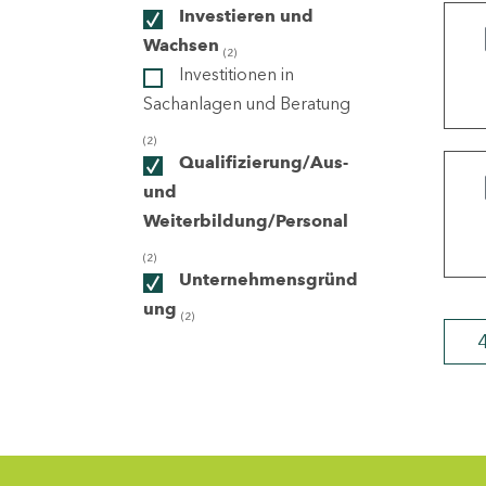
Investieren und
Wachsen
(2)
ndorte
Investitionen in
Sachanlagen und Beratung
(2)
Qualifizierung/Aus-
und
Weiterbildung/Personal
(2)
Unternehmensgründ
ung
(2)