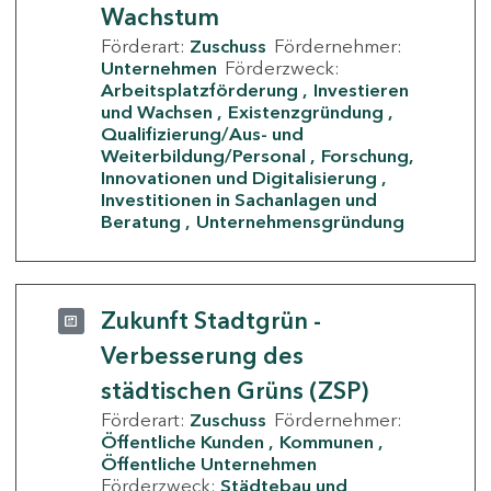
Wachstum
Förderart:
Zuschuss
Fördernehmer:
Unternehmen
Förderzweck:
Arbeitsplatzförderung
Investieren
und Wachsen
Existenzgründung
Qualifizierung/Aus- und
Weiterbildung/Personal
Forschung,
Innovationen und Digitalisierung
Investitionen in Sachanlagen und
Beratung
Unternehmensgründung
Zukunft Stadtgrün -
Verbesserung des
städtischen Grüns (ZSP)
Förderart:
Zuschuss
Fördernehmer:
Öffentliche Kunden
Kommunen
Öffentliche Unternehmen
Förderzweck:
Städtebau und