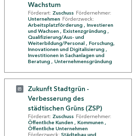
Wachstum
Förderart:
Zuschuss
Fördernehmer:
Unternehmen
Förderzweck:
Arbeitsplatzförderung
Investieren
und Wachsen
Existenzgründung
Qualifizierung/Aus- und
Weiterbildung/Personal
Forschung,
Innovationen und Digitalisierung
Investitionen in Sachanlagen und
Beratung
Unternehmensgründung
Zukunft Stadtgrün -
Verbesserung des
städtischen Grüns (ZSP)
Förderart:
Zuschuss
Fördernehmer:
Öffentliche Kunden
Kommunen
Öffentliche Unternehmen
Förderzweck:
Städtebau und