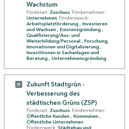
Wachstum
Förderart:
Zuschuss
Fördernehmer:
Unternehmen
Förderzweck:
Arbeitsplatzförderung
Investieren
und Wachsen
Existenzgründung
Qualifizierung/Aus- und
Weiterbildung/Personal
Forschung,
Innovationen und Digitalisierung
Investitionen in Sachanlagen und
Beratung
Unternehmensgründung
Zukunft Stadtgrün -
Verbesserung des
städtischen Grüns (ZSP)
Förderart:
Zuschuss
Fördernehmer:
Öffentliche Kunden
Kommunen
Öffentliche Unternehmen
Förderzweck:
Städtebau und