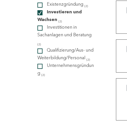
Existenzgründung
(2)
Investieren und
ndorte
Wachsen
(2)
Investitionen in
Sachanlagen und Beratung
(2)
Qualifizierung/Aus- und
Weiterbildung/Personal
(2)
Unternehmensgründun
g
(2)