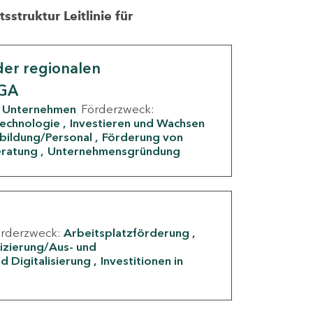
struktur Leitlinie für
er regionalen
IGA
Unternehmen
Förderzweck:
Technologie
Investieren und Wachsen
rbildung/Personal
Förderung von
eratung
Unternehmensgründung
örderzweck:
Arbeitsplatzförderung
fizierung/Aus- und
d Digitalisierung
Investitionen in
g