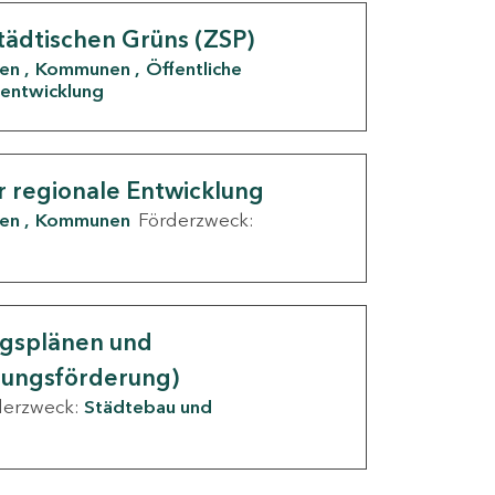
tädtischen Grüns (ZSP)
den
Kommunen
Öffentliche
entwicklung
r regionale Entwicklung
den
Kommunen
Förderzweck:
ngsplänen und
nungsförderung)
derzweck:
Städtebau und