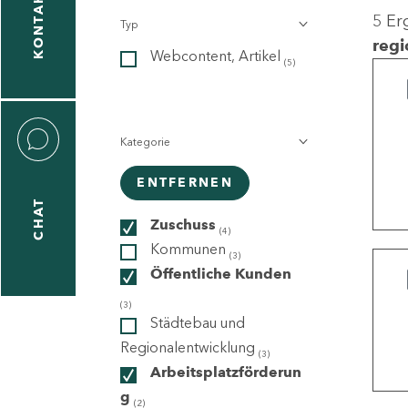
KONTAKT
5 Er
Typ
gen
regi
Webcontent, Artikel
n
(5)
Kategorie
ENTFERNEN
CHAT
icecenter
Zuschuss
(4)
Kommunen
(3)
Öffentliche Kunden
taktformular
(3)
Städtebau und
Regionalentwicklung
(3)
Arbeitsplatzförderun
erportal
g
(2)