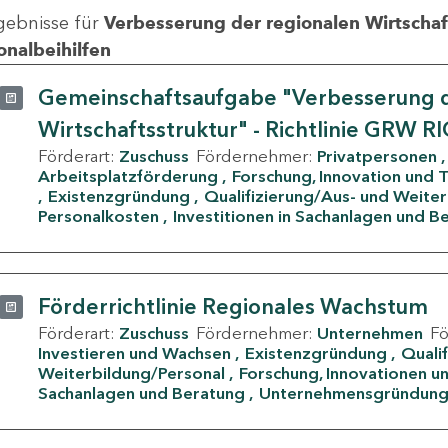
gebnisse für
Verbesserung der regionalen Wirtschafts
onalbeihilfen
Gemeinschaftsaufgabe "Verbesserung d
Wirtschaftsstruktur" - Richtlinie GRW R
Förderart:
Zuschuss
Fördernehmer:
Privatpersonen
Arbeitsplatzförderung
Forschung, Innovation und 
Existenzgründung
Qualifizierung/Aus- und Weite
Personalkosten
Investitionen in Sachanlagen und B
Förderrichtlinie Regionales Wachstum
Förderart:
Zuschuss
Fördernehmer:
Unternehmen
F
Investieren und Wachsen
Existenzgründung
Quali
Weiterbildung/Personal
Forschung, Innovationen un
Sachanlagen und Beratung
Unternehmensgründun