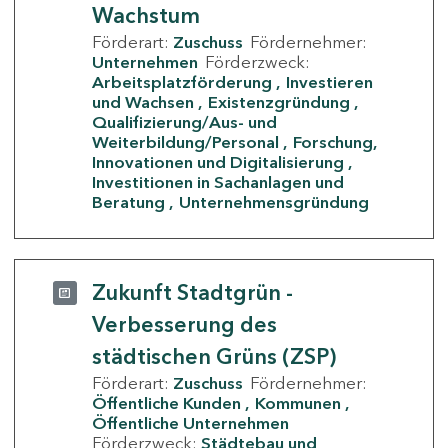
Wachstum
Förderart:
Zuschuss
Fördernehmer:
Unternehmen
Förderzweck:
Arbeitsplatzförderung
Investieren
und Wachsen
Existenzgründung
Qualifizierung/Aus- und
Weiterbildung/Personal
Forschung,
Innovationen und Digitalisierung
Investitionen in Sachanlagen und
Beratung
Unternehmensgründung
Zukunft Stadtgrün -
Verbesserung des
städtischen Grüns (ZSP)
Förderart:
Zuschuss
Fördernehmer:
Öffentliche Kunden
Kommunen
Öffentliche Unternehmen
Förderzweck:
Städtebau und