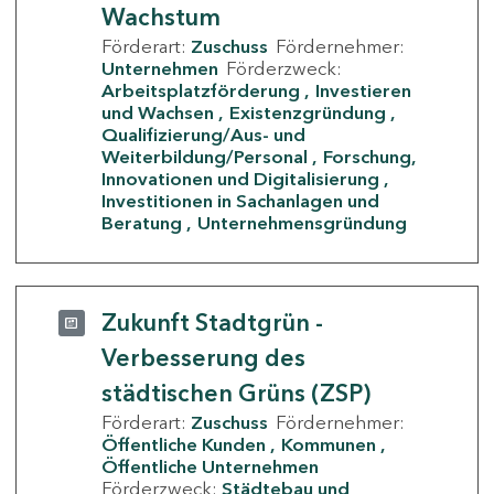
Wachstum
Förderart:
Zuschuss
Fördernehmer:
Unternehmen
Förderzweck:
Arbeitsplatzförderung
Investieren
und Wachsen
Existenzgründung
Qualifizierung/Aus- und
Weiterbildung/Personal
Forschung,
Innovationen und Digitalisierung
Investitionen in Sachanlagen und
Beratung
Unternehmensgründung
Zukunft Stadtgrün -
Verbesserung des
städtischen Grüns (ZSP)
Förderart:
Zuschuss
Fördernehmer:
Öffentliche Kunden
Kommunen
Öffentliche Unternehmen
Förderzweck:
Städtebau und